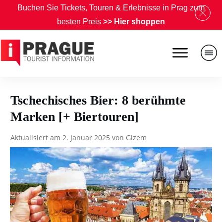
B
uchen Sie Tickets, Touren & Erlebnisse in Prag zum
besten Preis
>>
Hier shoppen
Tschechisches Bier: 8 berühmte
Marken [+ Biertouren]
Aktualisiert am
2. Januar 2025
von
Gizem