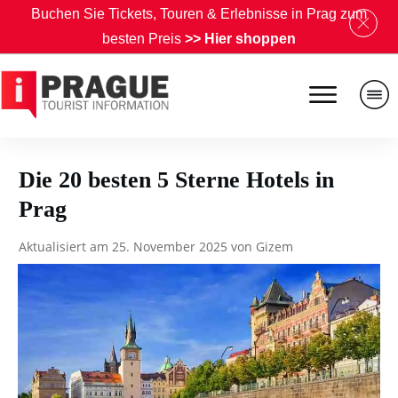
B
uchen Sie Tickets, Touren & Erlebnisse in Prag zum
besten Preis
>>
Hier shoppen
Die 20 besten 5 Sterne Hotels in
Prag
Aktualisiert am
25. November 2025
von
Gizem