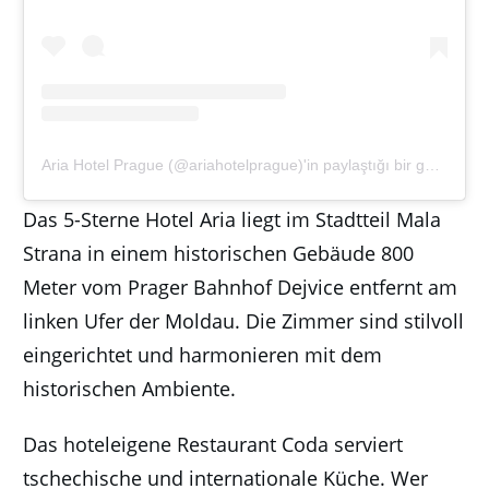
Aria Hotel Prague (@ariahotelprague)'in paylaştığı bir gönderi
(
7
Das 5-Sterne Hotel Aria liegt im Stadtteil Mala
Strana in einem historischen Gebäude 800
Meter vom Prager Bahnhof Dejvice entfernt am
linken Ufer der Moldau. Die Zimmer sind stilvoll
eingerichtet und harmonieren mit dem
historischen Ambiente.
Das hoteleigene Restaurant Coda serviert
tschechische und internationale Küche. Wer