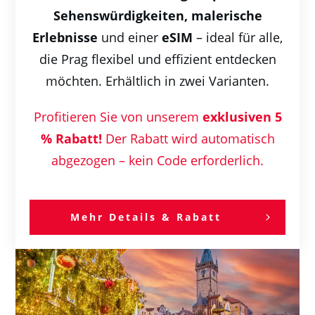
Sehenswürdigkeiten,
malerische
Erlebnisse
und einer
eSIM
– ideal für alle,
die Prag flexibel und effizient entdecken
möchten. Erhältlich in zwei Varianten.
Profitieren Sie von unserem
exklusiven 5
% Rabatt!
Der Rabatt wird automatisch
abgezogen – kein Code erforderlich.
Mehr Details & Rabatt