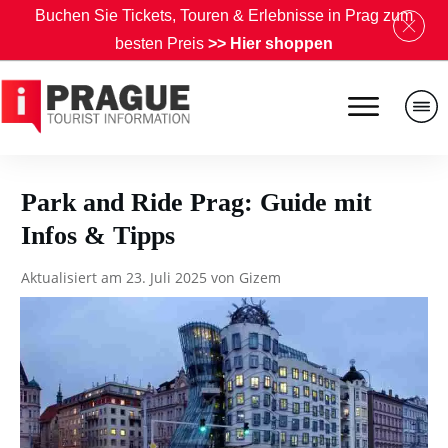
B
uchen Sie Tickets, Touren & Erlebnisse in Prag zum
besten Preis
>>
Hier shoppen
Park and Ride Prag: Guide mit
Infos & Tipps
Aktualisiert am
23. Juli 2025
von
Gizem