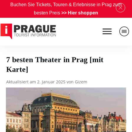
B
uchen Sie Tickets, Touren & Erlebnisse in Prag zum
besten Preis
>>
Hier shoppen
7 besten Theater in Prag [mit
Karte]
Aktualisiert am
2. Januar 2025
von
Gizem