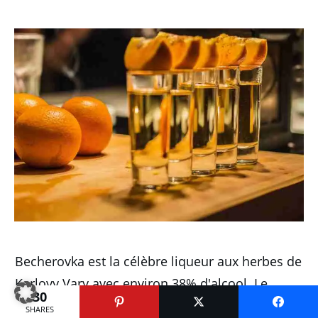
Becherovka est la célèbre liqueur aux herbes de
Karlovy Vary avec environ 38% d'alcool.
Le
30
schnaps amer aux herbes vert-jaune existe sous
SHARES