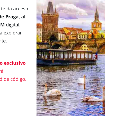
 te da acceso
de Praga, al
IM
digital,
a explorar
nte.
o exclusivo
rá
d de código.